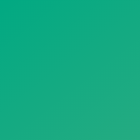
遥想公瑾当年，小乔初嫁了，雄姿英发。
羽扇纶巾，谈笑间，樯橹灰飞烟灭。
故国神游，多情应笑我，早生华发。
人生如梦，一尊还酹江月。